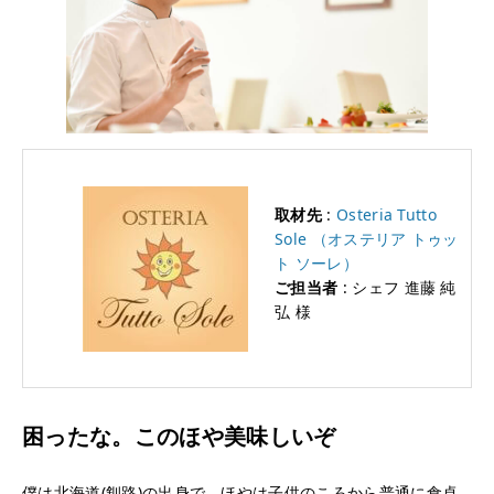
取材先
:
Osteria Tutto
Sole （オステリア トゥッ
ト ソーレ）
ご担当者
: シェフ 進藤 純
弘 様
困ったな。このほや美味しいぞ
僕は北海道(釧路)の出身で、ほやは子供のころから普通に食卓