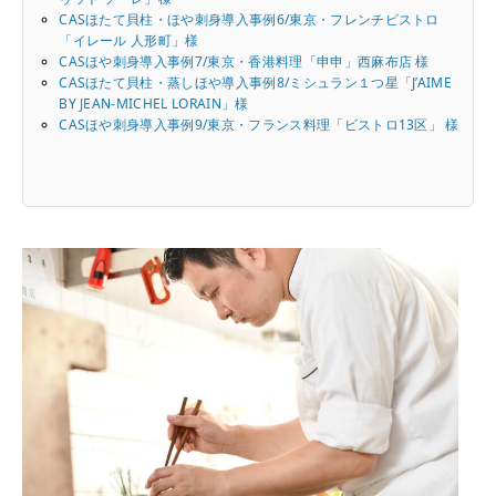
CASほたて貝柱・ほや刺身導入事例6/東京・フレンチビストロ
「イレール 人形町」様
CASほや刺身導入事例7/東京・香港料理「申申」西麻布店 様
CASほたて貝柱・蒸しほや導入事例8/ミシュラン１つ星「J’AIME
BY JEAN-MICHEL LORAIN」様
CASほや刺身導入事例9/東京・フランス料理「ビストロ13区」 様