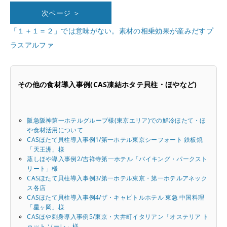
次ページ ＞
「１＋１＝２」では意味がない。素材の相乗効果が産みだすプ
ラスアルファ
その他の食材導入事例(CAS凍結ホタテ貝柱・ほやなど)
阪急阪神第一ホテルグループ様(東京エリア)での鮮冷ほたて・ほ
や食材活用について
CASほたて貝柱導入事例1/第一ホテル東京シーフォート 鉄板焼
「天王洲」様
蒸しほや導入事例2/吉祥寺第一ホテル「バイキング・パークスト
リート」様
CASほたて貝柱導入事例3/第一ホテル東京・第一ホテルアネック
ス各店
CASほたて貝柱導入事例4/ザ・キャピトルホテル 東急 中国料理
「星ヶ岡」様
CASほや刺身導入事例5/東京・大井町イタリアン「オステリア ト
ゥット ソーレ」様