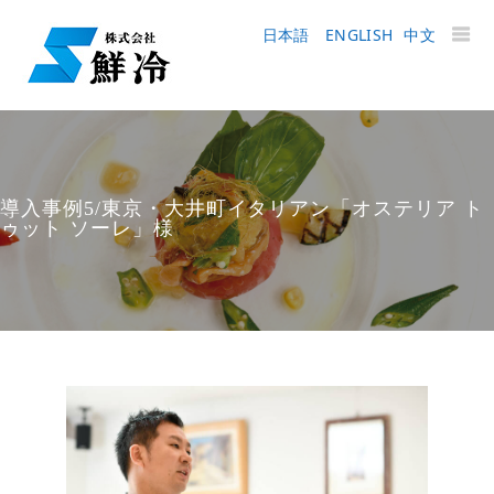
日本語
ENGLISH
中文
導入事例5/東京・大井町イタリアン「オステリア ト
ゥット ソーレ」様