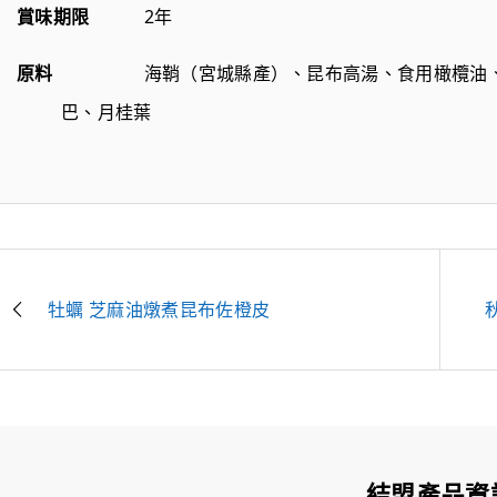
賞味期限
2年
原料
海鞘（宮城縣產）、昆布高湯、食用橄欖油
巴、月桂葉
牡蠣 芝麻油燉煮昆布佐橙皮
結盟產品資