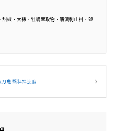
、甜椒、大蒜、牡蠣萃取物、醋漬刺山柑、鹽
秋刀魚 醬料拌芝麻
訊