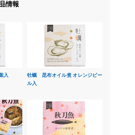
品情報
葉入
牡蠣 昆布オイル煮 オレンジピー
ル入