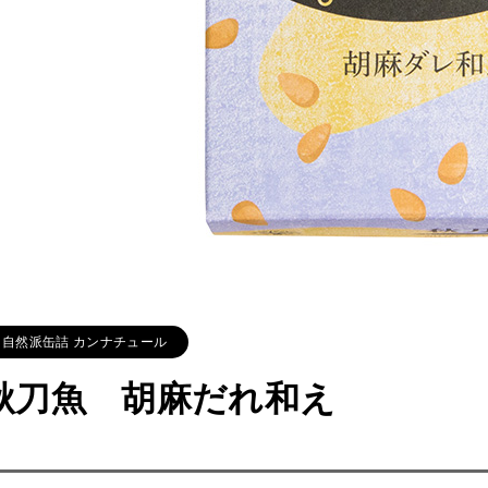
自然派缶詰 カンナチュール
秋刀魚 胡麻だれ和え